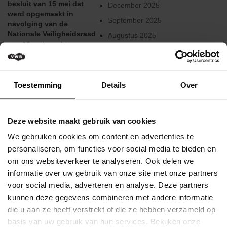
besluit van 15 mei dat
Verkeersregels
December 2025
werd opgemaakt in
September 2025
navolging van de
Media
Nationale Veiligheidsraad
&
Augustus 2025
van 13 mei maakt
wedstrijden
Juni 2025
volgende zaken mogelijk:
Regelmatige trainingen en
Klassementen
Februari 2025
lessen in de buitenlucht die
Januari 2025
Toestemming
Details
Over
geen fysieke contacten
Miss
impliceren, in georganiseerd
Flandrienne
December 2024
verband, in het bijzonder
door een club of een
VWB
Augustus 2024
Deze website maakt gebruik van cookies
vereniging, met een groep
Nieuws
Juni 2024
van ...
We gebruiken cookies om content en advertenties te
Actueel
Mei 2024
personaliseren, om functies voor social media te bieden en
Lees meer
om ons websiteverkeer te analyseren. Ook delen we
Maart 2024
Artikels
informatie over uw gebruik van onze site met onze partners
Februari 2024
Gepubliceerd op 19 Mei
voor social media, adverteren en analyse. Deze partners
Veelgestelde
2020
kunnen deze gegevens combineren met andere informatie
vragen
December 2023
/
die u aan ze heeft verstrekt of die ze hebben verzameld op
Oktober 2023
FAQ
basis van uw gebruik van hun services. Bekijken onze