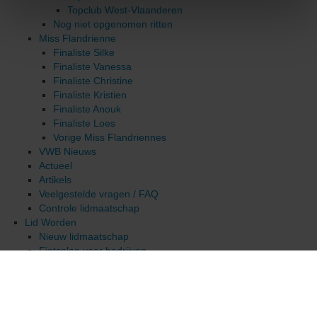
Topclub West-Vlaanderen
Controle
Nog niet opgenomen ritten
lidmaatschap
Miss Flandrienne
Finaliste Silke
Lid
Finaliste Vanessa
Worden
Finaliste Christine
Finaliste Kristien
Ledenvoordelen
Finaliste Anouk
Finaliste Loes
Verzekering
Vorige Miss Flandriennes
VWB Nieuws
Kalender
Actueel
Artikels
Clubs
Veelgestelde vragen / FAQ
Controle lidmaatschap
Downloads
Lid Worden
Nieuw lidmaatschap
Contact
Fietsplan voor bedrijven
Wachtwoord vergeten
Hulp bij foutmeldingen
Ledenvoordelen
Verzekering