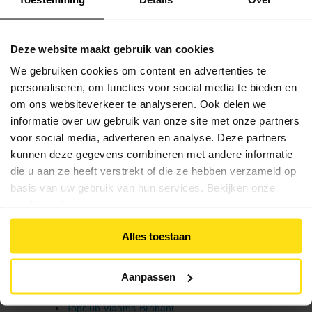
Verkeerswetgeving voor fietsers
Verkeersregels
Antidoping
Hoffelijkheidscode
Media
Verantwoordelijke Integriteit / Ethiek
Deze website maakt gebruik van cookies
&
Media & wedstrijden
wedstrijden
We gebruiken cookies om content en advertenties te
VWB Foto-Challenges
Foto-challenge 2020
personaliseren, om functies voor social media te bieden en
Klassementen
Wedstrijd plaatsborden
om ons websiteverkeer te analyseren. Ook delen we
Foto-challenge 2022
Miss
informatie over uw gebruik van onze site met onze partners
VWB Prijsuitreiking
Flandrienne
voor social media, adverteren en analyse. Deze partners
Prijsuitreiking 2019
kunnen deze gegevens combineren met andere informatie
Prijsuitreiking 2022
VWB
Klassementen
die u aan ze heeft verstrekt of die ze hebben verzameld op
Nieuws
Criteria
basis van uw gebruik van hun services. Bekijken onze
WT Supercyclist
Actueel
cookie policy
.
MTB Superbiker
WT Club
Artikels
Alles toestaan
MTB Club
Topclub
Veelgestelde
Topclub Antwerpen
vragen
Aanpassen
Topclub Limburg
/
Topclub Oost-Vlaanderen
FAQ
Topclub Vlaams-Brabant