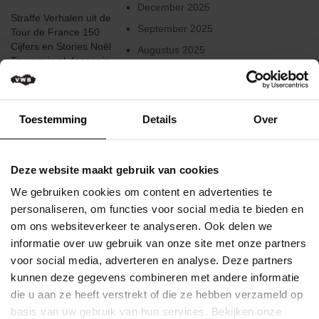
Verkeersregels
December 2025
Straffe Verhalen uit de
September 2025
Tour de France 150
Media
Cijfers en Stories Noël
&
Augustus 2025
Truyers is al decennia
wedstrijden
Juni 2025
lang journalist bij de
Vlaamse Wielrijder en
Klassementen
Februari 2025
Biker. Hij volgde 28 keer
Januari 2025
de Ronde van Frankrijk.
Toestemming
Details
Over
Miss
Hij schreef nu ‘Straffe
Flandrienne
December 2024
Verhalen uit de Tour de
France – 150 Cijfers en
VWB
Augustus 2024
Deze website maakt gebruik van cookies
Stories’. Het is een
Nieuws
Juni 2024
boeiend geheel van
We gebruiken cookies om content en advertenties te
figuren, gebeurtenissen
Actueel
Mei 2024
personaliseren, om functies voor social media te bieden en
en faits-divers ...
om ons websiteverkeer te analyseren. Ook delen we
Maart 2024
Artikels
informatie over uw gebruik van onze site met onze partners
Lees meer
Februari 2024
voor social media, adverteren en analyse. Deze partners
Veelgestelde
kunnen deze gegevens combineren met andere informatie
vragen
Gepubliceerd op 18
December 2023
/
Februari 2025
die u aan ze heeft verstrekt of die ze hebben verzameld op
Oktober 2023
FAQ
basis van uw gebruik van hun services. Bekijken onze