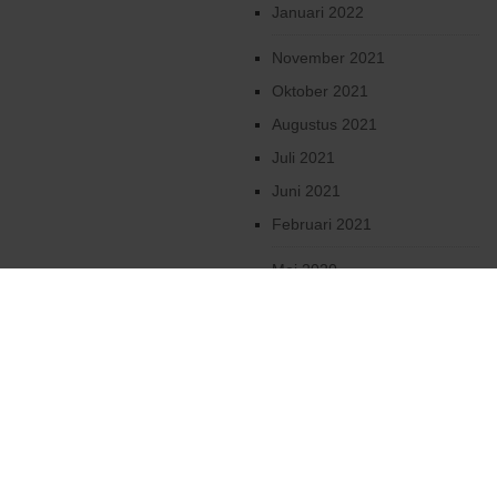
Januari 2022
November 2021
Oktober 2021
Augustus 2021
Juli 2021
Juni 2021
Februari 2021
Mei 2020
April 2020
Maart 2020
Februari 2020
Januari 2020
December 2019
Oktober 2019