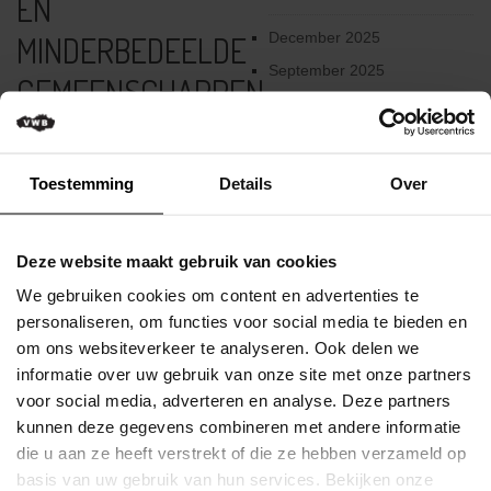
EN
Verkeersregels
December 2025
MINDERBEDEELDE
Media
September 2025
&
GEMEENSCHAPPEN
wedstrijden
Augustus 2025
Juni 2025
[Waterloo, WI, USA] – Vandaag
Klassementen
kondigden Trek Bicycle en World
Februari 2025
Bicycle Relief hun tweede
Toestemming
Details
Over
Miss
Januari 2025
jaarlijkse
Flandrienne
fondsenwervingscampagne aan
om een betrouwbaar
December 2024
VWB
Deze website maakt gebruik van cookies
vervoermiddel te bieden aan
Nieuws
Augustus 2024
landelijke en minderbedeelde
We gebruiken cookies om content en advertenties te
gemeenschappen. Na een
Juni 2024
Actueel
personaliseren, om functies voor social media te bieden en
succesvolle samenwerking in
Mei 2024
om ons websiteverkeer te analyseren. Ook delen we
2021, waarbij wereldwijd 1,8
Artikels
informatie over uw gebruik van onze site met onze partners
miljoen dollar werd opgehaald,
Maart 2024
voor social media, adverteren en analyse. Deze partners
heeft Trek de speciaal gebouwde
Veelgestelde
Februari 2024
...
kunnen deze gegevens combineren met andere informatie
vragen
/
die u aan ze heeft verstrekt of die ze hebben verzameld op
December 2023
FAQ
Lees meer
basis van uw gebruik van hun services. Bekijken onze
Oktober 2023