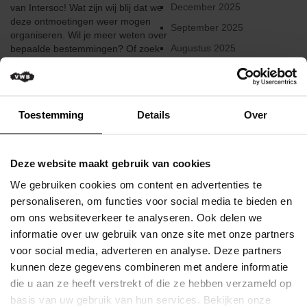
Verkeersregels
December 2025
van Intersoc! Wat zijn wij blij dat we
deze ontmoetingen weer mogen
September 2025
Media
organiseren. Wil je meer weten over
&
Augustus 2025
bepaalde bestemmingen? Of zoek
wedstrijden
je extra inspiratie? Zin gekregen in
Juni 2025
een Intersoc-vakantie, maar je zit
Klassementen
Februari 2025
nog ...
Januari 2025
Toestemming
Details
Over
Miss
Lees meer
Flandrienne
December 2024
Gepubliceerd op 28 Oktober 2021
VWB
Augustus 2024
Deze website maakt gebruik van cookies
Nieuws
Juni 2024
We gebruiken cookies om content en advertenties te
Actueel
Mei 2024
personaliseren, om functies voor social media te bieden en
om ons websiteverkeer te analyseren. Ook delen we
Maart 2024
Artikels
informatie over uw gebruik van onze site met onze partners
Februari 2024
voor social media, adverteren en analyse. Deze partners
Veelgestelde
kunnen deze gegevens combineren met andere informatie
vragen
December 2023
/
die u aan ze heeft verstrekt of die ze hebben verzameld op
Oktober 2023
FAQ
basis van uw gebruik van hun services. Bekijken onze