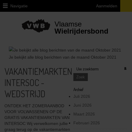
Navigatie
Aanmelden
Home
Vlaamse
Over
Wielrijdersbond
VWB
Juridische
vragen
Je bekijkt alle blog berichten van de maand
Oktober 2021
ivm
de
VAKANTIEMARKTEN
1
1
1
1
1
2
1
1
1
1
3
2
1
2
2
1
1
1
2
2
2
3
1
2
1
2
1
2
2
1
1
3
1
3
1
2
2
4
1
1
1
3
3
5
2
4
2
3
4
5
1
4
2
1
1
1
1
1
1
1
1
2
1
1
fiets
INTERSOC -
Provinciale
afgevaardigden
Archief
WEDSTRIJD
en
Juli 2026
uitleendiensten
Juni 2026
ONTDEK HET ZOMERAANBOD
Ethiek
VOOR VOLWASSENEN OP DE
Maart 2026
/
GRATIS VAKANTIEMARKTEN VAN
Integriteit
Februari 2026
INTERSOC Wij verwelkomen jullie
/
graag terug op de vakantiemarkten