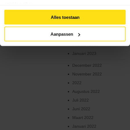
2023
cookie policy
.
Controle
Augustus 2023
lidmaatschap
Alles toestaan
Mei 2023
Lid
April 2023
Worden
Aanpassen
Maart 2023
Ledenvoordelen
Februari 2023
Verzekering
Januari 2023
Kalender
December 2022
November 2022
Clubs
2022
Downloads
Augustus 2022
Contact
Juli 2022
Juni 2022
Maart 2022
Januari 2022