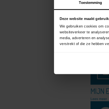
Kortingen voor leden
Toestemming
Lees meer
Sportdrank - CONCAP
Kortingen op Doltcini clubkledij
AED-pakket
Deze website maakt gebruik
Webshops met kortingen
Bikefitting en trainingscentrum
We gebruiken cookies om cont
Evolution Sport - Oudenaarde
websiteverkeer te analyseren
Bike Adjust - Lille
media, adverteren en analys
MVPerformance
EVALU
verstrekt of die ze hebben 
Cycling Clinic
Opleidingen
Lees meer
Technische info over de fiets
Fietshandelnetwerk
Fietsvriendelijke etablissementen
VWB Wielerkledij
VWB Wielerboeken
GPX info en routes
GPX routes
MIJN 
GPX op je toestel - info
Identiteitskaart als lidkaart
Medische vragen
Lees meer
Help
Verzekering