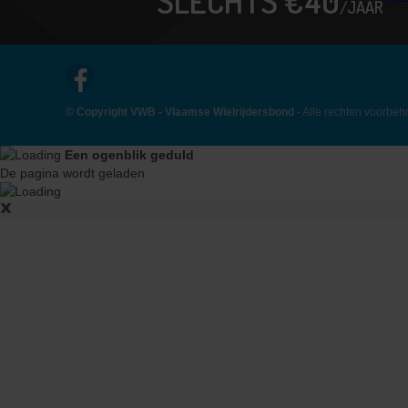
SLECHTS €40
/JAAR
© Copyright VWB - Vlaamse Wielrijdersbond
- Alle rechten voorbe
Een ogenblik geduld
De pagina wordt geladen