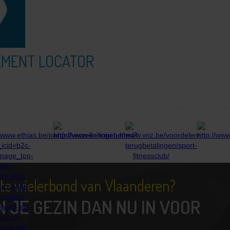
EMENT LOCATOR
tste wielerbond van Vlaanderen?
N JE GEZIN DAN NU IN VOOR