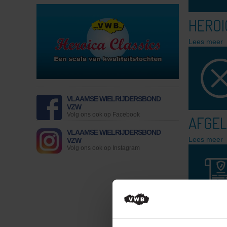
Finaliste Anouk
Finaliste Loes
HEROI
Vorige Miss Flandriennes
VWB Nieuws
Lees meer
Actueel
Artikels
Veelgestelde vragen / FAQ
Controle lidmaatschap
Lid Worden
Nieuw lidmaatschap
VLAAMSE WIELRIJDERSBOND
VZW
Fietsplan voor bedrijven
Volg ons ook op Facebook
AFGEL
Wachtwoord vergeten
Hulp bij foutmeldingen
VLAAMSE WIELRIJDERSBOND
Ledenvoordelen
Lees meer
VZW
Volg ons ook op Instagram
Verzekering
Fietsbijstand
Info attest ziekenfonds
Magazine
Online magazine lezen
Reisverslagen - Ontdek
Magazine archief
REGL
Lidmaatschap voor heel het gezin