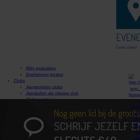
Algemene VWB Verzekering
Fietsongeval, wat nu
Fietsverzekering omnium & diefstal (optie)
Overige optionele verzekeringen
Kalender
EVEN
Kalender
Heroica classics
Lees meer
Afgelastingen
Reglementen
Evaluatieformulier invullen
Mijn evaluaties
Evenement locator
Clubs
Aangesloten clubs
Aansluiten als nieuwe club
Clubvoordelen
Downloads
Nog geen lid bij de groo
Contact
SCHRIJF JEZELF E