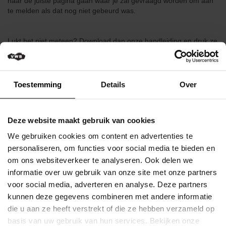
naar de juiste pagina gaan waar je zal gevraagd worden om aan
het
te melden als dat nog niet gebeurd was.
gezin
Kortingen
Lukt het niet meteen? Download dan onze handleiding en druk ze
voor
eventueel af om dan stap per stap alles te overlopen.
leden
Opleidingen
573.17 KB
Toestemming
Details
Over
Technische
Bekomen attest ziekenfonds.pdf
info
over
Download
Deze website maakt gebruik van cookies
de
We gebruiken cookies om content en advertenties te
fiets
personaliseren, om functies voor social media te bieden en
Kort samengevat:
Fietshandelnetwerk
om ons websiteverkeer te analyseren. Ook delen we
1/ Inloggen & navigeren naar "MIJN BEHEER" in de titelbalk
informatie over uw gebruik van onze site met onze partners
(naast downloads)
Fietsvriendelijke
voor social media, adverteren en analyse. Deze partners
2/ Je kan in dit "mijn beheer" menu dan kiezen voor "ATTEST
etablissementen
ZIEKENFONDS"
kunnen deze gegevens combineren met andere informatie
3/ Selecteer dan in het keuzemenu het jaartal waarvan je het
VWB
die u aan ze heeft verstrekt of die ze hebben verzameld op
attest wil downloaden
Wielerkledij
basis van uw gebruik van hun services. Bekijken onze
4/ Je kiest vervolgens voor "downloaden"