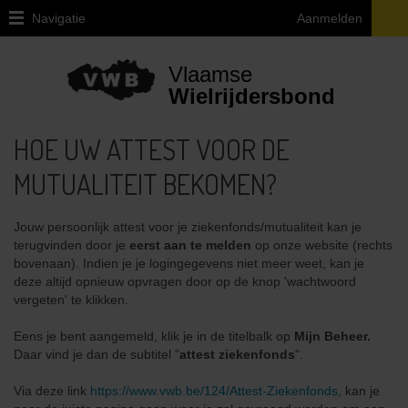
Navigatie
Aanmelden
Home
Vlaamse
Lid
Wielrijdersbond
Worden
HOE UW ATTEST VOOR DE
Ledenvoordelen
MUTUALITEIT BEKOMEN?
Verzekering
Fietsbijstand
Jouw persoonlijk attest voor je ziekenfonds/mutualiteit kan je
terugvinden door je
eerst aan te melden
op onze website (rechts
Info
bovenaan). Indien je je logingegevens niet meer weet, kan je
attest
deze altijd opnieuw opvragen door op de knop 'wachtwoord
ziekenfonds
vergeten' te klikken.
Magazine
Eens je bent aangemeld, klik je in de titelbalk op
Mijn Beheer.
Daar vind je dan de subtitel "
attest ziekenfonds
".
Lidmaatschap
voor
Via deze link
https://www.vwb.be/124/Attest-Ziekenfonds
, kan je
heel