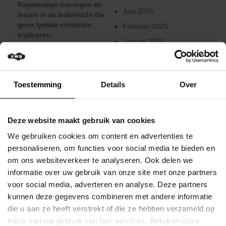
Regelmatige trainingen en
Verkeersregels
Juni 2025
lessen in de buitenlucht die
geen fysieke contacten
Media
Februari 2025
impliceren,
&
Januari 2025
in georganiseerd verband, in
wedstrijden
het bijzonder door een club of
December 2024
een vereniging,
Klassementen
met een groep van maximum
Augustus 2024
Toestemming
Details
Over
20 personen,
Miss
Juni 2024
steeds in de aanwezigheid van
Flandrienne
een trainer of een
Mei 2024
meerderjarige toezichter,
VWB
Deze website maakt gebruik van cookies
Maart 2024
en met respect van een afstand
Nieuws
We gebruiken cookies om content en advertenties te
van 1,5 meter tussen elke
Februari 2024
persoon
Actueel
personaliseren, om functies voor social media te bieden en
Wie met vrienden wil fietsen, moet
December 2023
om ons websiteverkeer te analyseren. Ook delen we
dit dus
in georganiseerd verband
Artikels
informatie over uw gebruik van onze site met onze partners
Oktober 2023
doen, binnen de structuur van een
voor social media, adverteren en analyse. Deze partners
club of vereniging. Geen probleem
Veelgestelde
2023
kunnen deze gegevens combineren met andere informatie
voor wie reeds via een VWB-club
vragen
Augustus 2023
aangesloten is, maar wat met
/
die u aan ze heeft verstrekt of die ze hebben verzameld op
mensen die dit niet zijn en er bij dit
FAQ
Mei 2023
basis van uw gebruik van hun services. Bekijken onze