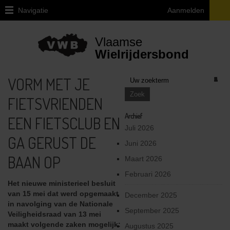
Navigatie
Aanmelden
Home
Vlaamse
Over
Wielrijdersbond
VWB
VORM MET JE
1
1
1
1
1
2
1
1
1
1
3
2
1
2
2
1
1
1
2
2
2
3
1
2
1
2
1
2
2
1
1
3
1
3
1
2
2
4
1
1
1
3
3
5
2
4
2
3
4
5
1
4
2
1
1
1
1
1
1
1
1
2
1
1
Juridische
vragen
FIETSVRIENDEN
ivm
de
Archief
EEN FIETSCLUB EN
fiets
Juli 2026
GA GERUST DE
Provinciale
Juni 2026
afgevaardigden
BAAN OP
Maart 2026
en
uitleendiensten
Februari 2026
Het nieuwe ministerieel besluit
van 15 mei dat werd opgemaakt
Ethiek
December 2025
in navolging van de Nationale
/
September 2025
Veiligheidsraad van 13 mei
Integriteit
maakt volgende zaken mogelijk:
/
Augustus 2025