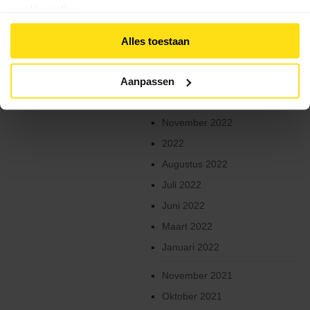
cookie policy
.
April 2023
Controle
lidmaatschap
Maart 2023
Alles toestaan
Februari 2023
Lid
Worden
Januari 2023
Aanpassen
Ledenvoordelen
December 2022
November 2022
Verzekering
2022
Kalender
Augustus 2022
Clubs
Juli 2022
Juni 2022
Downloads
Maart 2022
Contact
Januari 2022
November 2021
Oktober 2021