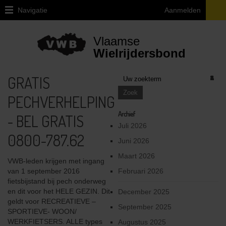
Navigatie
Aanmelden
Home
Vlaamse
Over
Wielrijdersbond
VWB
GRATIS
1
1
1
1
1
2
1
1
1
1
3
2
1
2
2
1
1
1
2
2
2
3
1
2
1
2
1
2
2
1
1
3
1
3
1
2
2
4
1
1
1
3
3
5
2
4
2
3
4
5
1
4
2
1
1
1
1
1
1
1
1
2
1
1
Juridische
vragen
PECHVERHELPING
ivm
de
Archief
- BEL GRATIS
fiets
Juli 2026
0800-787.62
Provinciale
Juni 2026
afgevaardigden
Maart 2026
en
VWB-leden krijgen met ingang
uitleendiensten
van 1 september 2016
Februari 2026
fietsbijstand bij pech onderweg
Ethiek
en dit voor het HELE GEZIN. Dit
December 2025
/
geldt voor RECREATIEVE –
September 2025
Integriteit
SPORTIEVE- WOON/
/
WERKFIETSERS. ALLE types
Augustus 2025