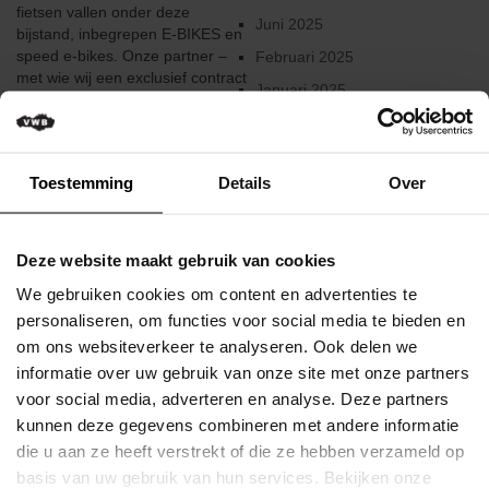
Verkeersregels
fietsen vallen onder deze
Juni 2025
bijstand, inbegrepen E-BIKES en
Media
speed e-bikes. Onze partner –
Februari 2025
&
met wie wij een exclusief contract
Januari 2025
wedstrijden
hebben - is binnen de 30 minuten
ter ...
December 2024
Klassementen
Augustus 2024
Lees meer
Toestemming
Details
Over
Miss
Juni 2024
Flandrienne
Gepubliceerd op 05 2016
Mei 2024
VWB
Deze website maakt gebruik van cookies
Maart 2024
Nieuws
We gebruiken cookies om content en advertenties te
Februari 2024
Actueel
personaliseren, om functies voor social media te bieden en
December 2023
om ons websiteverkeer te analyseren. Ook delen we
Artikels
informatie over uw gebruik van onze site met onze partners
Oktober 2023
voor social media, adverteren en analyse. Deze partners
Veelgestelde
2023
kunnen deze gegevens combineren met andere informatie
vragen
Augustus 2023
/
die u aan ze heeft verstrekt of die ze hebben verzameld op
FAQ
Mei 2023
basis van uw gebruik van hun services. Bekijken onze