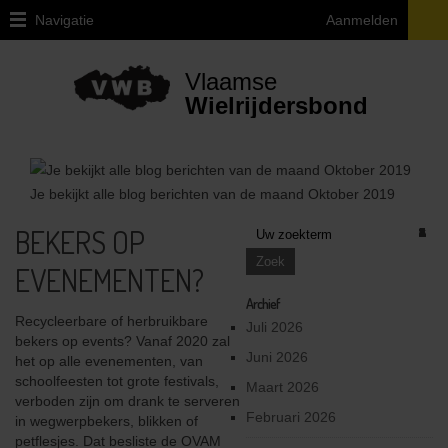
Navigatie
Aanmelden
Home
Vlaamse
Over
Wielrijdersbond
VWB
Juridische
vragen
Je bekijkt alle blog berichten van de maand
Oktober 2019
ivm
de
BEKERS OP
1
1
1
1
1
2
1
1
1
1
3
2
1
2
2
1
1
1
2
2
2
3
1
2
1
2
1
2
2
1
1
3
1
3
1
2
2
4
1
1
1
3
3
5
2
4
2
3
4
5
1
4
2
1
1
1
1
1
1
1
1
2
1
1
fiets
EVENEMENTEN?
Provinciale
afgevaardigden
Archief
en
Recycleerbare of herbruikbare
Juli 2026
uitleendiensten
bekers op events? Vanaf 2020 zal
Juni 2026
het op alle evenementen, van
Ethiek
schoolfeesten tot grote festivals,
Maart 2026
/
verboden zijn om drank te serveren
Integriteit
Februari 2026
in wegwerpbekers, blikken of
/
petflesjes. Dat besliste de OVAM