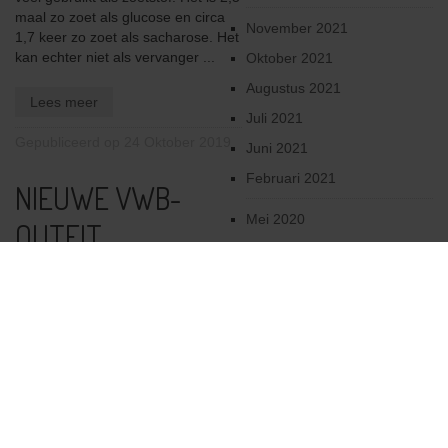
maal zo zoet als glucose en circa
November 2021
1,7 keer zo zoet als sacharose. Het
kan echter niet als vervanger ...
Oktober 2021
Augustus 2021
Lees meer
Juli 2021
Gepubliceerd op 24 Oktober 2019
Juni 2021
Februari 2021
NIEUWE VWB-
Mei 2020
OUTFIT
April 2020
De Vlaamse Wielrijdersbond is op
Maart 2020
zoek naar een nieuwe VWB-outfit.
Februari 2020
U kan ons daarbij helpen! Bekijk
alle voorgestelde ontwerpen door
Januari 2020
hier
te klikken. of
via:
https://www.vwb.be/174/Nieuwe-
December 2019
VWB-outfit
Laat ...
Oktober 2019
2019
Lees meer