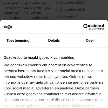
Verkeersregels
December 2025
eind april. Er geldt enkel een
uitzondering voor wie 90% (en
September 2025
Media
vanaf 2022 95%) van de
&
Augustus 2025
materialenstroom opnieuw kan
wedstrijden
inzamelen. Maar ...
Juni 2025
Klassementen
Februari 2025
Lees meer
Januari 2025
Toestemming
Details
Over
Miss
Gepubliceerd op 24 Oktober 2019
Flandrienne
December 2024
JE ELEKTRISCHE
VWB
Augustus 2024
Deze website maakt gebruik van cookies
Nieuws
FIETS OPDRIJVEN,
Juni 2024
We gebruiken cookies om content en advertenties te
Actueel
Mei 2024
personaliseren, om functies voor social media te bieden en
EEN GOED IDEE?
om ons websiteverkeer te analyseren. Ook delen we
Maart 2024
Artikels
informatie over uw gebruik van onze site met onze partners
Het opdrijven van elektrische
Februari 2024
voor social media, adverteren en analyse. Deze partners
Veelgestelde
fietsen is een fenomeen dat we
kunnen deze gegevens combineren met andere informatie
vragen
steeds vaker tegenkomen. Een
December 2023
/
gewone elektrische fiets (e-bike)
die u aan ze heeft verstrekt of die ze hebben verzameld op
Oktober 2023
FAQ
ondersteunt de fietser tot een
basis van uw gebruik van hun services. Bekijken onze