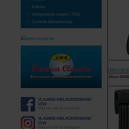
Finaliste Anouk
Artikels
Finaliste Loes
Veelgestelde vragen / FAQ
Vorige Miss Flandriennes
VWB Nieuws
Controle lidmaatschap
Actueel
Artikels
Veelgestelde vragen / FAQ
Controle lidmaatschap
Lid Worden
Nieuw lidmaatschap
Fietsplan voor bedrijven
Wachtwoord vergeten
https://ap.l
Hulp bij foutmeldingen
Abus 6000
Ledenvoordelen
Verzekering
Fietsbijstand
Info attest ziekenfonds
VLAAMSE WIELRIJDERSBOND
Magazine
VZW
Online magazine lezen
Volg ons ook op Facebook
Reisverslagen - Ontdek
VLAAMSE WIELRIJDERSBOND
Magazine archief
VZW
Lidmaatschap voor heel het gezin
Volg ons ook op Instagram