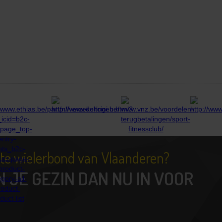
tste wielerbond van Vlaanderen?
N JE GEZIN DAN NU IN VOOR