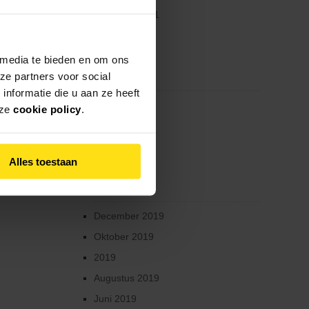
Augustus 2021
n de ART2
Juli 2021
Juni 2021
 media te bieden en om ons
ze partners voor social
Februari 2021
nformatie die u aan ze heeft
Mei 2020
nze
cookie policy
.
April 2020
Maart 2020
Alles toestaan
Februari 2020
Januari 2020
December 2019
Oktober 2019
2019
Augustus 2019
Juni 2019