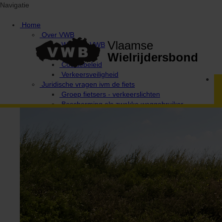
Navigatie
Home
Over VWB
Vlaamse
Waarom VWB
Privacy
Wielrijdersbond
Cookiebeleid
Verkeersveiligheid
Juridische vragen ivm de fiets
Groep fietsers - verkeerslichten
Bescherming als zwakke weggebruiker
Provinciale afgevaardigden en uitleendiensten
Ethiek / Integriteit / Verkeersregels
Fiets Wijs!
Campagne Fietsen in harmonie
De 10 geboden van de wielertoerist / MTB'er
Verkeerswetgeving voor fietsers
Antidoping
Verantwoordelijke Integriteit / Ethiek
Media & wedstrijden
VWB Foto-Challenges
Foto-challenge 2020