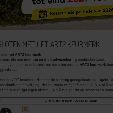
SLOTEN MET HET ART2 KEURMERK
n met het ART2 keurmerk
eraars die een
omnium en diefstalverzekering
aanbieden (zoals nu oo
e om over een slot te beschikken dat minstens het
ART2 keurmerk
heef
ggesties van ons.
 met het ART-keurmerk zijn door de stichting goedgekeurd na uitgebrei
mechanische beveiliging. Het keurmerk zelf geeft met 1, 2, 3, 4 of 5 st
fiets is beveiligd tegen diefstal. (4 & 5 zijn gericht op scooters en moto
2
ABUS 8210 Iven Steel-O-Chain