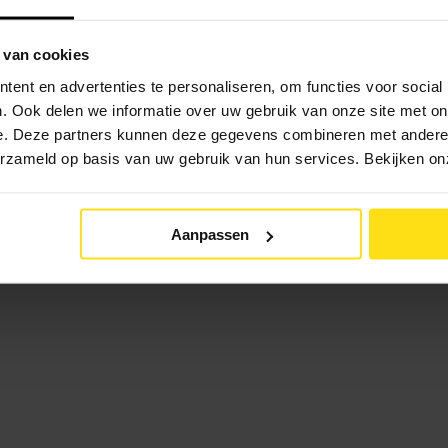
ding gevonden? Hieronder een lijst met heel wat sloten die voldoen aa
norm.
 van cookies
https://www.fietsslot.nl/sloten-op-art-1-2-3-4-5/fietsslot-art-2/
ent en advertenties te personaliseren, om functies voor social
. Ook delen we informatie over uw gebruik van onze site met on
e. Deze partners kunnen deze gegevens combineren met andere i
rd op 23 Augustus 2024
verzameld op basis van uw gebruik van hun services. Bekijken o
Aanpassen