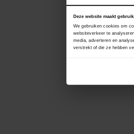
Algemene VWB Verzekering
Niet je 
Fietsongeval, wat nu
Deze website maakt gebruik
Fietsverzekering omnium & diefstal (optie)
Overige optionele verzekeringen
We gebruiken cookies om cont
Kalender
websiteverkeer te analyseren
Kalender
media, adverteren en analys
Heroica classics
Gepublicee
verstrekt of die ze hebben 
Afgelastingen
Reglementen
Evaluatieformulier invullen
Mijn evaluaties
Evenement locator
Clubs
Aangesloten clubs
Aansluiten als nieuwe club
Clubvoordelen
Downloads
Contact