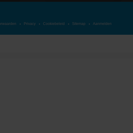
orwaarden
Privacy
Cookiebeleid
Sitemap
Aanmelden