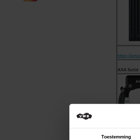
Kortingen voor leden
Sportdrank - CONCAP
Kortingen op Doltcini clubkledij
AED-pakket
Webshops met kortingen
Bikefitting en trainingscentrum
Evolution Sport - Oudenaarde
Bike Adjust - Lille
MVPerformance
https://am
Cycling Clinic
Opleidingen
AXA Solid 
Technische info over de fiets
Fietshandelnetwerk
Fietsvriendelijke etablissementen
VWB Wielerkledij
VWB Wielerboeken
GPX info en routes
GPX routes
GPX op je toestel - info
Identiteitskaart als lidkaart
Medische vragen
Help
https://am
Toestemming
Verzekering