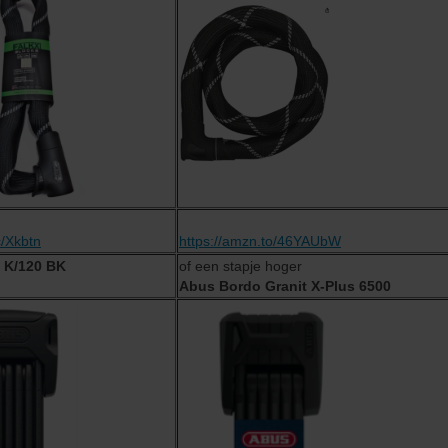
c/Xkbtn
https://amzn.to/46YAUbW
 K/120 BK
of een stapje hoger
Abus Bordo Granit X-Plus 6500