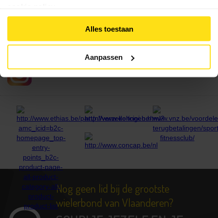
cookie policy
.
VLAAMSE WIELRIJDERSBOND VZW
Alles toestaan
Volg ons ook op Facebook
Aanpassen
VLAAMSE WIELRIJDERSBOND VZW
Volg ons ook op Instagram
Nog geen lid bij de grootste
wielerbond van Vlaanderen?