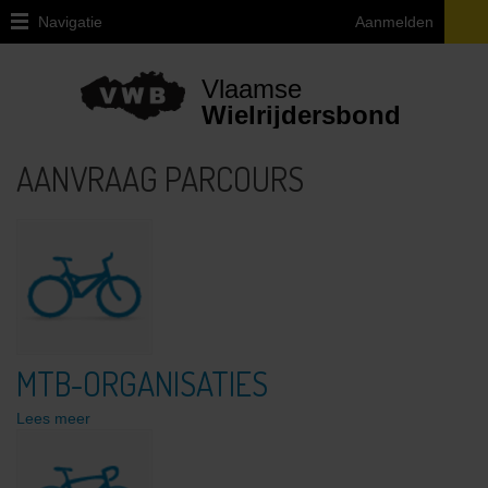
Navigatie
Aanmelden
Home
Vlaamse
Lid
Wielrijdersbond
Worden
AANVRAAG PARCOURS
Ledenvoordelen
Verzekering
Kalender
Clubs
Downloads
MTB-ORGANISATIES
Contact
Lees meer