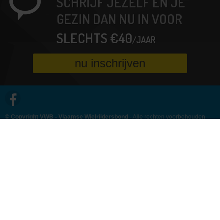
SCHRIJF JEZELF EN JE
GEZIN DAN NU IN VOOR
SLECHTS €40
/JAAR
nu inschrijven
© Copyright VWB - Vlaamse Wielrijdersbond
- Alle rechten voorbehouden
Algemene voorwaarden
Privacy
Cookiebeleid